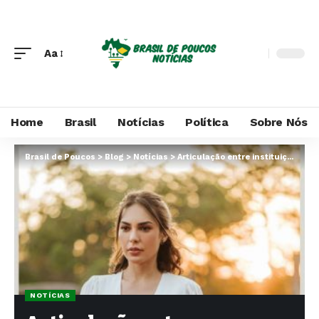
Aa
Home
Brasil
Notícias
Política
Sobre Nós
Brasil de Poucos
>
Blog
>
Notícias
>
Articulação entre instituições religiosas e rede de proteção social potencializa apoio a mulheres em vulnerabilidade, comenta Taiza Tosatt Eleoterio
NOTÍCIAS