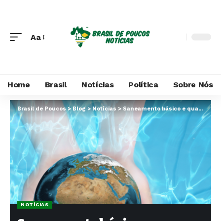
Aa
Home
Brasil
Notícias
Política
Sobre Nós
Brasil de Poucos
>
Blog
>
Notícias
>
Saneamento básico e qualidade de vida nas cidades
NOTÍCIAS