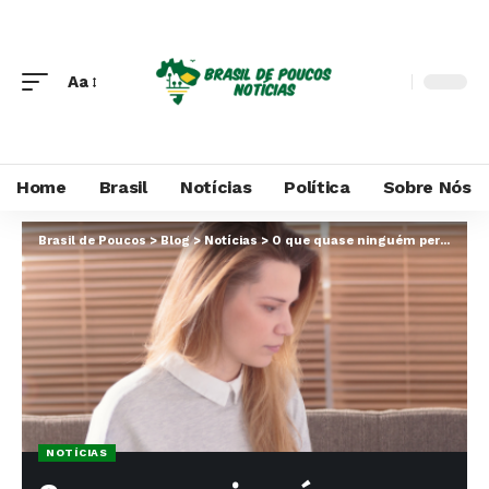
Aa
Home
Brasil
Notícias
Política
Sobre Nós
Brasil de Poucos
>
Blog
>
Notícias
>
O que quase ninguém percebe sobre crianças com TDAH, de acordo com Alexandre Costa Pedrosa
NOTÍCIAS