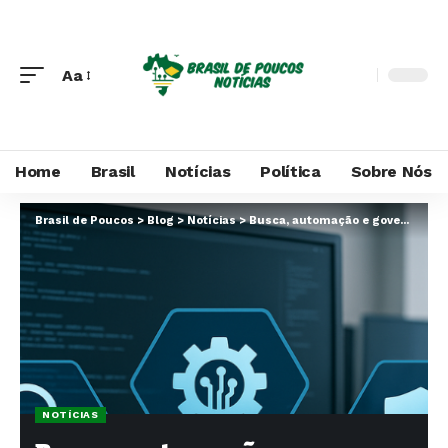
Aa
Home
Brasil
Notícias
Política
Sobre Nós
Brasil de Poucos
>
Blog
>
Notícias
>
Busca, automação e governança: A nova tríade da produtividade
NOTÍCIAS