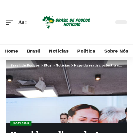
Aa
Home
Brasil
Notícias
Política
Sobre Nós
Brasil de Poucos
>
Blog
>
Notícias
>
Hapvida realiza palestra sobre trajetória e modelo de saúde na ExpoPIM 4.0 em Manaus
NOTÍCIAS