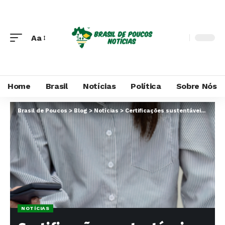
Aa
Home
Brasil
Notícias
Política
Sobre Nós
Brasil de Poucos
>
Blog
>
Notícias
>
Certificações sustentáveis: o diferencial que eleva sua construção e atrai compradores conscientes
NOTÍCIAS