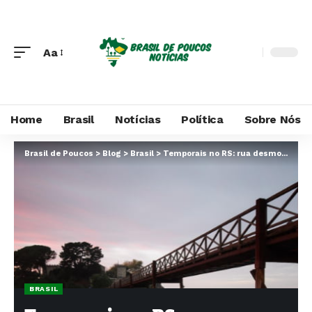
Aa
Home
Brasil
Notícias
Política
Sobre Nós
Brasil de Poucos
>
Blog
>
Brasil
>
Temporais no RS: rua desmorona após chuva em Gramado
BRASIL