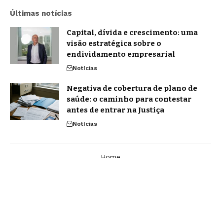
Últimas notícias
Capital, dívida e crescimento: uma
visão estratégica sobre o
endividamento empresarial
Notícias
Negativa de cobertura de plano de
saúde: o caminho para contestar
antes de entrar na Justiça
Notícias
Home
Contato
Quem Faz
Sobre Nós
Notícias
© 2026 Brasil de Poucos -
contato@brasildepoucos.com.br
- tel.