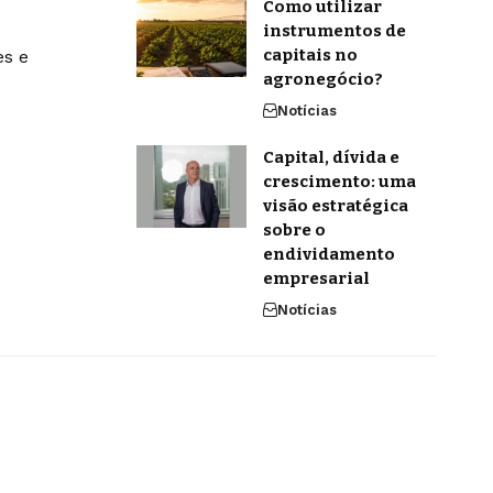
Como utilizar
instrumentos de
capitais no
es e
agronegócio?
Notícias
Capital, dívida e
crescimento: uma
visão estratégica
sobre o
endividamento
empresarial
Notícias