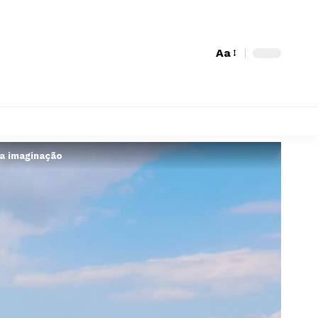
Aa
da imaginação