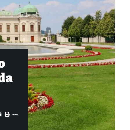
o
 da