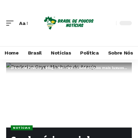
Aa
Home
Brasil
Notícias
Política
Sobre Nós
Brasil de Poucos
>
Blog
>
Notícias
>
Condomínios mais luxuosos no interior de São Paulo
NOTÍCIAS