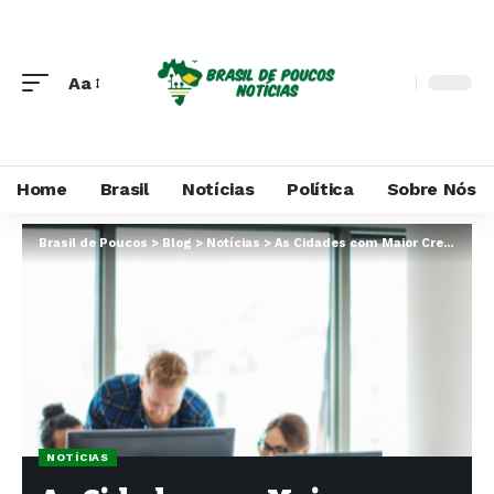
Aa
Home
Brasil
Notícias
Política
Sobre Nós
Brasil de Poucos
>
Blog
>
Notícias
>
As Cidades com Maior Crescimento de Startups no Brasil: A Revolução do Empreendedorismo Tecnológico
NOTÍCIAS