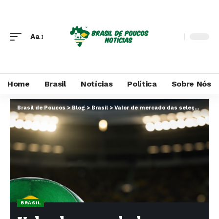
Aa
Home
Brasil
Notícias
Política
Sobre Nós
Brasil de Poucos
>
Blog
>
Brasil
>
Valor de mercado das seleções na Copa do Mundo: o que explica a posição do Brasil entre as equipes mais valiosas
BRASIL