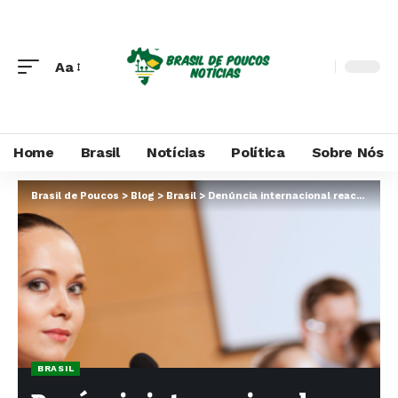
Aa
Home
Brasil
Notícias
Política
Sobre Nós
Brasil de Poucos
>
Blog
>
Brasil
>
Denúncia internacional reacende debate sobre ações policiais e direitos humanos no Brasil
BRASIL