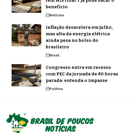
tem NIS final 7 já pode sacar o
benefício
Notícias
Inflação desacelera em julho,
mas alta da energia elétrica
ainda pesa no bolso do
brasileiro
Brasil
Congresso entra em recesso
com PEC da jornada de 40 horas
parada: entenda o impasse
Política