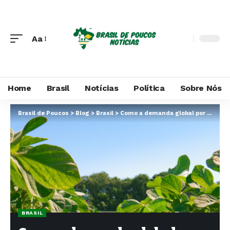
Aa
Home
Brasil
Notícias
Política
Sobre Nós
Brasil de Poucos
>
Blog
>
Brasil
>
Como a demanda global por grãos fortalece a posição brasileira no comércio internacional
BRASIL