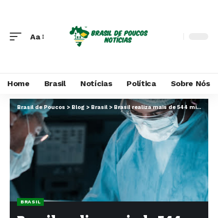
Aa
Home
Brasil
Notícias
Política
Sobre Nós
Brasil de Poucos
>
Blog
>
Brasil
>
Brasil realiza mais de 544 mil cirurgias eletivas em cinco meses, com crescimento de 21% em 2024
BRASIL